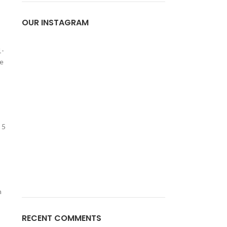
OUR INSTAGRAM
1-
le
 5
n
RECENT COMMENTS