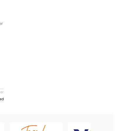
er
er
ad