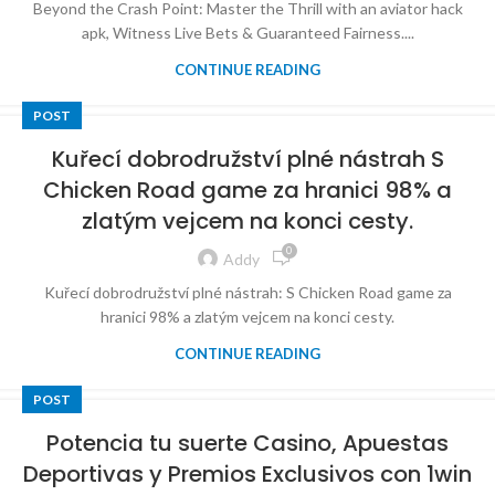
Beyond the Crash Point: Master the Thrill with an aviator hack
apk, Witness Live Bets & Guaranteed Fairness....
CONTINUE READING
POST
Kuřecí dobrodružství plné nástrah S
Chicken Road game za hranici 98% a
zlatým vejcem na konci cesty.
0
Addy
Kuřecí dobrodružství plné nástrah: S Chicken Road game za
hranici 98% a zlatým vejcem na konci cesty.
CONTINUE READING
POST
Potencia tu suerte Casino, Apuestas
Deportivas y Premios Exclusivos con 1win